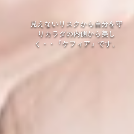
見
え
な
い
リ
ス
ク
か
ら
自
分
を
守
り
カ
ラ
ダ
の
内
側
か
ら
美
し
く
・
・
『
ケ
フ
ィ
ア
』
で
す
。