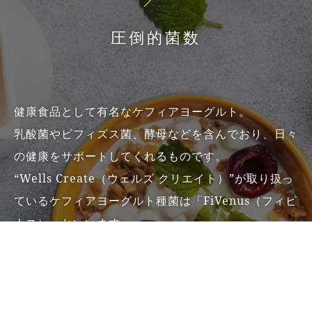
圧倒的菌数
健康食品として有名なケフィアヨーグルト。
乳酸菌やビフィズス菌、酵母などを含んでおり、日々
の健康をサポートしてくれるものです。
“Wells Create（ウェルズ クリエイト）”が取り扱っ
ているケフィアヨーグルト種菌は「FiVenus（フィビ
ナス）」といいます。
一般的にケフィアは、ヨーグルトに比べ菌数が多いと
言われておりますが、「FiVenus（フィビナス）」は
更に多い菌種と菌数を含んでおり、クセのないスッキ